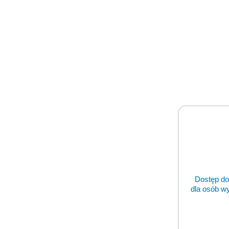
BiClamp 201 T 
Cena:
cena po zalo
Dostęp do
dla osób w