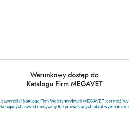
(TCM)
BiClamp 271 T (TCM)
Butelka endoskopowa (
Warunkowy dostęp do
Cena:
Cena:
gowaniu
cena po zalogowaniu
cena po zalogowani
Katalogu Firm MEGAVET
...
1
2
3
4
47
 zawartości Katalogu Firm Weterynaryjnych MEGAVET jest możliwy
ykonujących zawód medyczny lub prowadzących obrót wyrobami 