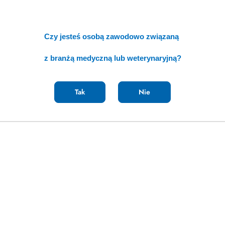
ukasz czegoś więcej?
Chętnie pomoże
czego potrzebujesz, a my zajmiemy się
Dodaj
👉
bezpłatne zapytanie ofertowe
📝
Czy jesteś osobą zawodowo związaną
z branżą medyczną lub weterynaryjną?
Tak
Nie
Nasi zaufani dostawcy