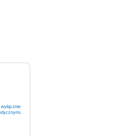
 resztą.
 wyłącznie
medycznymi.