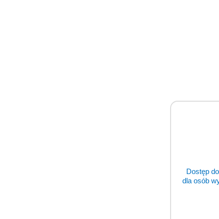
Napisz 
Pomiń karuzelę producentów
Dostęp do
dla osób w