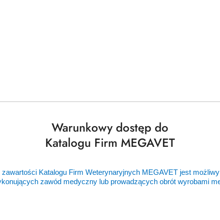
czego potrzebujesz, a my zajmiemy się
Dodaj
👉
bezpłatne zapytanie ofertowe
📝
Nasi zaufani dostawcy
Warunkowy dostęp do
Katalogu Firm MEGAVET
 zawartości Katalogu Firm Weterynaryjnych MEGAVET jest możliwy
ykonujących zawód medyczny lub prowadzących obrót wyrobami 