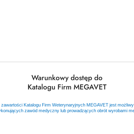
zapewnia długotrwałe, niezawodne użytkowanie.
ukasz czegoś więcej?
Chętnie pomoże
czego potrzebujesz, a my zajmiemy się
Dodaj
👉
bezpłatne zapytanie ofertowe
📝
Warunkowy dostęp do
Katalogu Firm MEGAVET
 zawartości Katalogu Firm Weterynaryjnych MEGAVET jest możliwy
Nasi zaufani dostawcy
ykonujących zawód medyczny lub prowadzących obrót wyrobami 