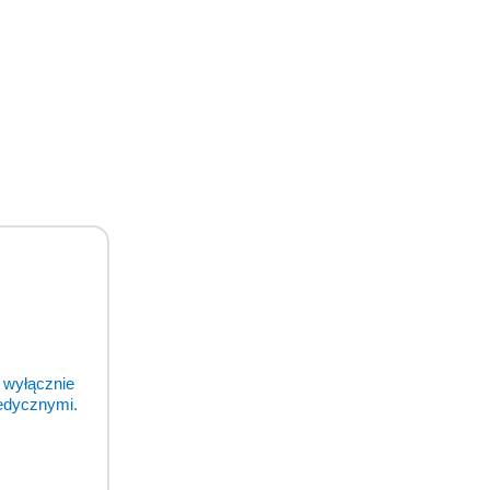
my!
 resztą.
 wyłącznie
medycznymi.