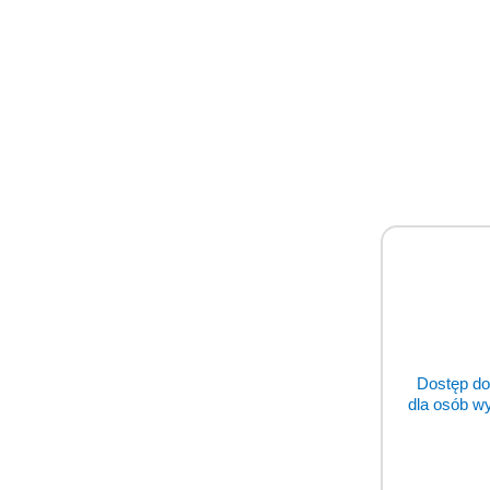
oraz serwis, co 
Sz
Napisz 
Dostęp do
dla osób w
Pomiń karuzelę producentów