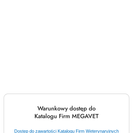
Dodaj
👉
bezpłatne zapytanie
ofertowe
📝
Nasi zaufani dostawcy
Pomiń karuzelę producentów
Warunkowy dostęp do
Katalogu Firm MEGAVET
Dostęp do zawartości Katalogu Firm Weterynaryjnych