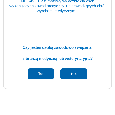
MEGAVET jest możliwy wyłącznie dla osób
ofertowe
📝
wykonujących zawód medyczny lub prowadzących obrót
wyrobami medycznymi.
Nasi zaufani dostawcy
Pomiń karuzelę producentów
Czy jesteś osobą zawodowo związaną
z branżą medyczną lub weterynaryjną?
Tak
Nie