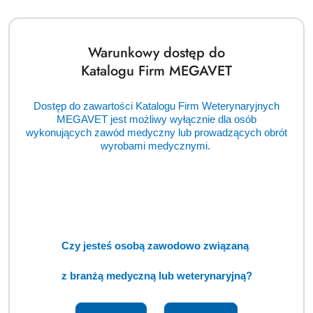
modelu pompy do Twoich potrzeb.
Warunkowy dostęp do
Katalogu Firm MEGAVET
Szukasz czegoś więcej?
Dostęp do zawartości Katalogu Firm Weterynaryjnych
Chętnie pomożemy!
MEGAVET jest możliwy wyłącznie dla osób
wykonujących zawód medyczny lub prowadzących obrót
Napisz czego
wyrobami medycznymi.
potrzebujesz, a my zajmiemy
się resztą.
Dodaj
👉
bezpłatne zapytanie
ofertowe
📝
Czy jesteś osobą zawodowo związaną
z branżą medyczną lub weterynaryjną?