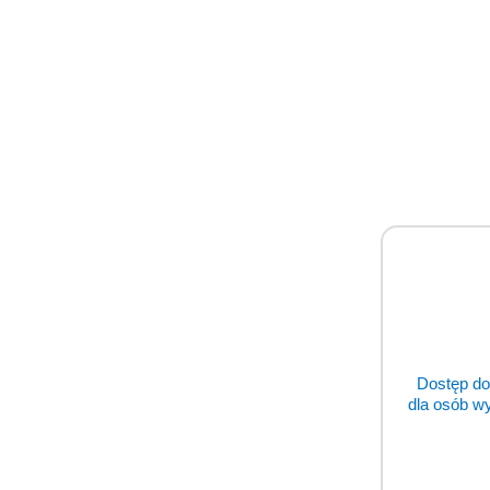
Lampy zabiegowe
Lasery niskoenergetyczne
Lasery wysokoenergetyczne
Magnetoterapia
Maty grzewcze
Meble weterynaryjne
Modele anatomiczne zwierząt
Monitory medyczne
Monitory medyczne - akcesoria
Dostęp do
Narzędzia ortopedyczne
dla osób w
Nosze weterynaryjne
Odzież weterynaryjna