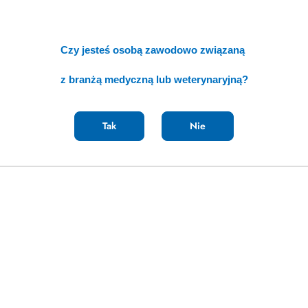
Czy jesteś osobą zawodowo związaną
z branżą medyczną lub weterynaryjną?
Tak
Nie
erta specjalna [IEX]