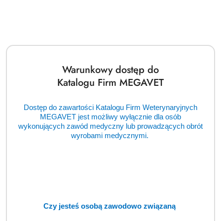
ortopedii zwierząt. Firma jest szczególnie ceniona
za bogatą ofertę dla medycyny koni, obejmującą
m.in. bezprzewodowe tarniki elektryczne Terafloat,
rozwieracze i profesjonalne zestawy dentystyczne,
a także precyzyjne narzędzia chirurgiczne dla
małych zwierząt.
Warunkowy dostęp do
Katalogu Firm MEGAVET
Dostęp do zawartości Katalogu Firm Weterynaryjnych
MEGAVET jest możliwy wyłącznie dla osób
wykonujących zawód medyczny lub prowadzących obrót
Szukasz czegoś więcej?
wyrobami medycznymi.
Chętnie pomożemy!
Napisz czego
potrzebujesz, a my zajmiemy
się resztą.
Czy jesteś osobą zawodowo związaną