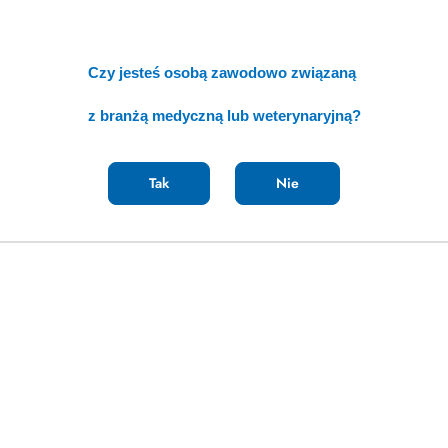
Czy jesteś osobą zawodowo związaną
z branżą medyczną lub weterynaryjną?
Tak
Nie
ukasz czegoś więcej?
Chętnie pomoże
czego potrzebujesz, a my zajmiemy się
Dodaj
👉
bezpłatne zapytanie ofertowe
📝