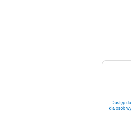
Zdrowie zwierząt
Żywienie zwierząt
Zoologia
Pozostałe
Szukaj
Cena
Dostęp do
dla osób w
szukaj w katalogu...