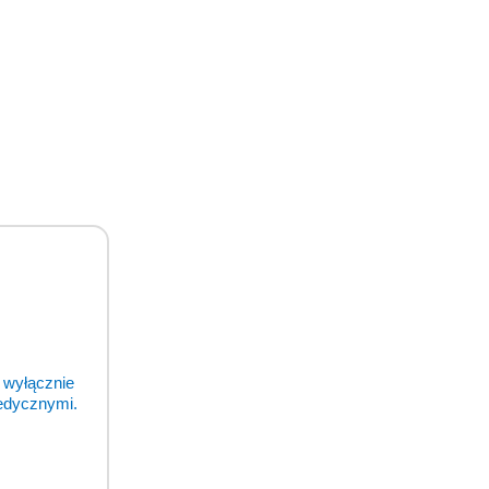
my!
 resztą.
 wyłącznie
medycznymi.