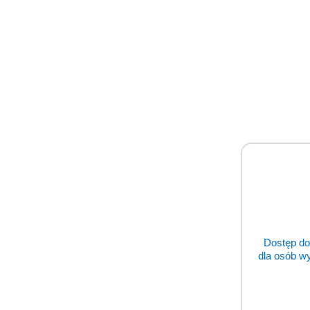
Sz
Napisz 
Pomiń karuzelę producentów
Dostęp do
dla osób w