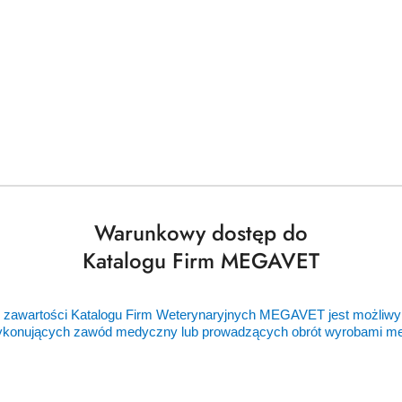
ukasz czegoś więcej?
Chętnie pomoże
czego potrzebujesz, a my zajmiemy się
Dodaj
👉
bezpłatne zapytanie ofertowe
📝
Nasi zaufani dostawcy
Warunkowy dostęp do
Katalogu Firm MEGAVET
 zawartości Katalogu Firm Weterynaryjnych MEGAVET jest możliwy
ykonujących zawód medyczny lub prowadzących obrót wyrobami 