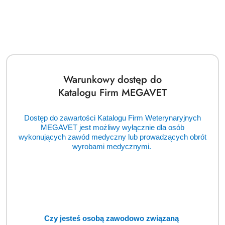
się resztą.
Dodaj
👉
bezpłatne zapytanie
ofertowe
📝
Warunkowy dostęp do
Katalogu Firm MEGAVET
Nasi zaufani dostawcy
Dostęp do zawartości Katalogu Firm Weterynaryjnych
Pomiń karuzelę producentów
MEGAVET jest możliwy wyłącznie dla osób
wykonujących zawód medyczny lub prowadzących obrót
wyrobami medycznymi.
Czy jesteś osobą zawodowo związaną