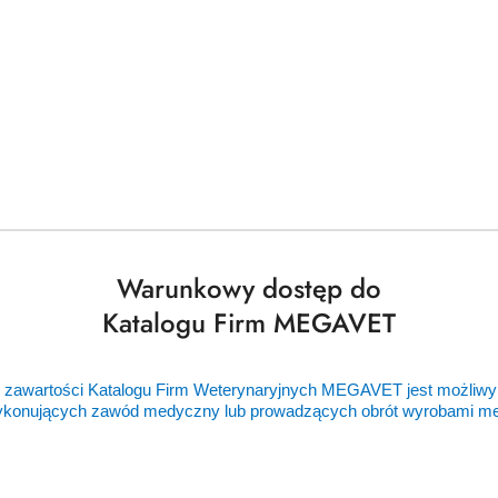
ryjny VRN
Skaler weterynaryjny VRN
Stomatologiczny skaler
cówek
DA-10 LED [GWV]
weterynaryjny U6 LED
Warunkowy dostęp do
[GWV]
Cena:
Cena:
gowaniu
cena po zalogowaniu
cena po zalogowani
Katalogu Firm MEGAVET
 zawartości Katalogu Firm Weterynaryjnych MEGAVET jest możliwy
ykonujących zawód medyczny lub prowadzących obrót wyrobami 