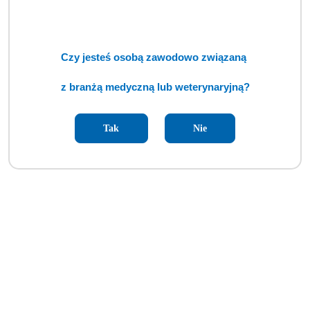
Czy jesteś osobą zawodowo związaną
z branżą medyczną lub weterynaryjną?
Tak
Nie
Aparat do znieczulania GE Datex Ohmeda Aisys (TCM)
Cena:
cena po zalogowaniu