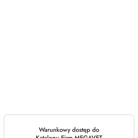
Napisz czego
potrzebujesz, a my zajmiemy
się resztą.
Dodaj
👉
bezpłatne zapytanie
ofertowe
📝
Nasi zaufani dostawcy
Pomiń karuzelę producentów
Warunkowy dostęp do
Katalogu Firm MEGAVET