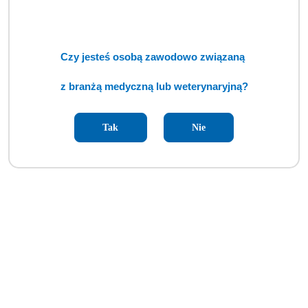
Czy jesteś osobą zawodowo związaną
z branżą medyczną lub weterynaryjną?
Tak
Nie
IM3 Lia (FDT)
Cena:
cena po zalogowaniu