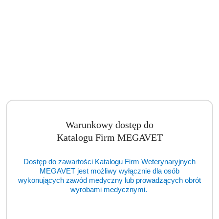
IM3 GS Deluxe ''LED'' z kompresorem (FDT)
Cena:
cena po zalogowaniu
Warunkowy dostęp do
Katalogu Firm MEGAVET
Dostęp do zawartości Katalogu Firm Weterynaryjnych
MEGAVET jest możliwy wyłącznie dla osób
wykonujących zawód medyczny lub prowadzących obrót
wyrobami medycznymi.