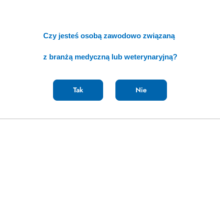
ty
Produkty
ty podobne
Ostatnio oglądane p
o
Czy jesteś osobą zawodowo związaną
:
statusie:
z branżą medyczną lub weterynaryjną?
Tak
Nie