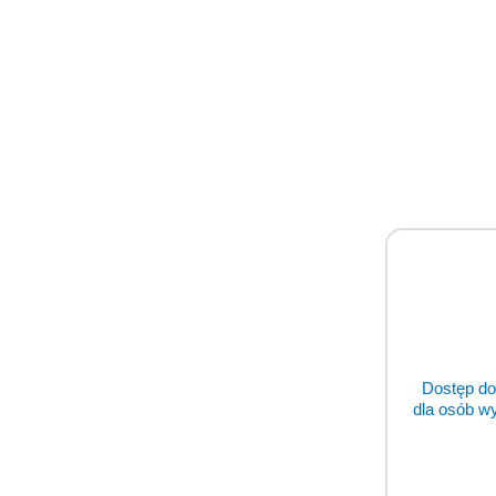
zapobiegając infekcjom i dodatkowo ws
mniejsze krążenie ogólnoustrojowe i mn
JAK KORZYSTAĆ Z AIRGIDA
Po usunięciu zęba i wypełnieniu rany kr
należy go ściskać.
Gąbka wypełni się krwią i od razu pobud
umieszczenie podstawek Airgid jako le
Trzymaj pokrywkę szczelnie zamkniętą, 
Dostęp do
Większe kostki Airgid dają lepszą warto
dla osób w