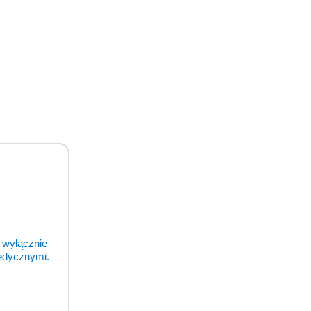
zamierzone miejsce działania oznacza
a wymiar, aby pasował ciasno, ale nie
rzeby dalszej irygacji, ponieważ
mocą Airgid na miejscu
 wyłącznie
medycznymi.