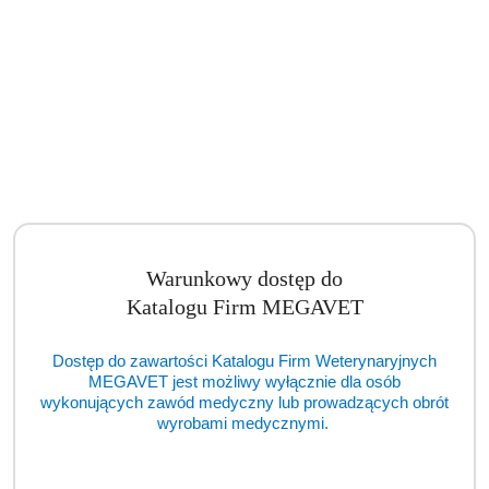
Warunkowy dostęp do
IM3 Endo-A-class Vet LED (FDT)
Katalogu Firm MEGAVET
Cena:
cena po zalogowaniu
Dostęp do zawartości Katalogu Firm Weterynaryjnych
MEGAVET jest możliwy wyłącznie dla osób
wykonujących zawód medyczny lub prowadzących obrót
wyrobami medycznymi.