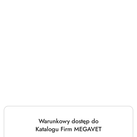
Mango, niedźwiedź syryjski (podgatunek niedźwiedzia
brunatnego) z ogrodu zoologicznego Ramat Gan w Izraelu,
ostatnie trzy tygodnie był pod baczną obserwacją swoich
opiekunów. Chociaż apetyt miał zachowany, dostrzeżono, że
jego ruchy były znacznie wolniejsze, a wstawanie sprawiało
zwierzęciu wyraźną trudność. Ponieważ zachowanie
niedźwiedzia wskazywało na bolesność i nie ulegało
poprawie, wezwano grupę specjalistów z Uniwersytetu
Hebrew w Jeruzalem, której dowodzi Merav Shamir,
Warunkowy dostęp do
specjalista neurologii i neurochirurgii weterynaryjnej.
Katalogu Firm MEGAVET