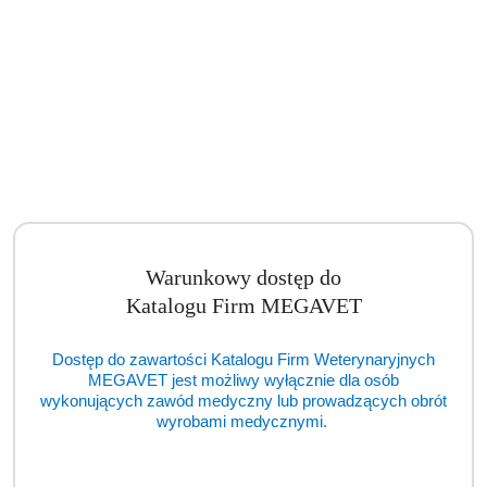
Warunkowy dostęp do
Katalogu Firm MEGAVET
Automatyczna ładowarka akumulatorowa NT4 (BSM)
Dostęp do zawartości Katalogu Firm Weterynaryjnych
Cena:
cena po zalogowaniu
MEGAVET jest możliwy wyłącznie dla osób
wykonujących zawód medyczny lub prowadzących obrót
wyrobami medycznymi.