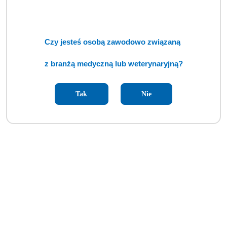
Czy jesteś osobą zawodowo związaną
z branżą medyczną lub weterynaryjną?
Tak
Nie
Automatyczna ładowarka akumulatorowa NT4 (BSM)
Cena:
cena po zalogowaniu