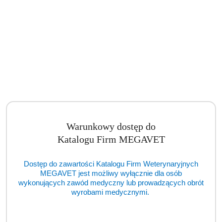
Asystor medyczny mały stolik na narzędzia 35 x 55cm (BSM)
Cena:
cena po zalogowaniu
Warunkowy dostęp do
Katalogu Firm MEGAVET
Dostęp do zawartości Katalogu Firm Weterynaryjnych
MEGAVET jest możliwy wyłącznie dla osób
wykonujących zawód medyczny lub prowadzących obrót
wyrobami medycznymi.