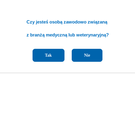
o
ie:
statusie:
Czy jesteś osobą zawodowo związaną
z branżą medyczną lub weterynaryjną?
Tak
Nie