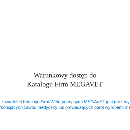
orna/
Warunkowy dostęp do
Katalogu Firm MEGAVET
 zawartości Katalogu Firm Weterynaryjnych MEGAVET jest możliwy
ykonujących zawód medyczny lub prowadzących obrót wyrobami 
ukty
Produkty
ukty podobne
Ostatnio oglądane pr