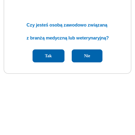
Czy jesteś osobą zawodowo związaną
Automatyczna ładowarka akumulatorowa NT4 (BSM)
z branżą medyczną lub weterynaryjną?
Cena:
cena po zalogowaniu
Tak
Nie