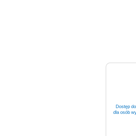
Prod
Prod
Pomiń karuzelę produktów
o
status
Dostęp do
dla osób w