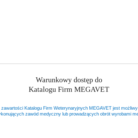
ukty
Produkty
ukty podobne
Ostatnio oglądane pr
o
ie:
statusie:
Warunkowy dostęp do
Katalogu Firm MEGAVET
 zawartości Katalogu Firm Weterynaryjnych MEGAVET jest możliwy
ykonujących zawód medyczny lub prowadzących obrót wyrobami 