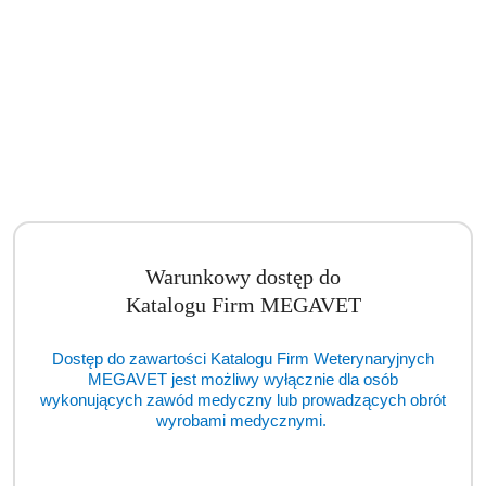
Asystor medyczny mały stolik na narzędzia 35 x 55cm (BSM)
Cena:
cena po zalogowaniu
Warunkowy dostęp do
Katalogu Firm MEGAVET
Dostęp do zawartości Katalogu Firm Weterynaryjnych
MEGAVET jest możliwy wyłącznie dla osób
wykonujących zawód medyczny lub prowadzących obrót
wyrobami medycznymi.