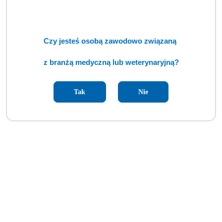
Czy jesteś osobą zawodowo związaną
z branżą medyczną lub weterynaryjną?
Tak
Nie
Automatyczna ładowarka akumulatorowa NT4 (BSM)
Cena:
cena po zalogowaniu