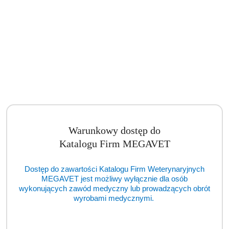
Warunkowy dostęp do
Katalogu Firm MEGAVET
Diatermia chirurgiczna ERBE VIO 100C (TCM)
Dostęp do zawartości Katalogu Firm Weterynaryjnych
MEGAVET jest możliwy wyłącznie dla osób
Cena:
cena po zalogowaniu
wykonujących zawód medyczny lub prowadzących obrót
wyrobami medycznymi.