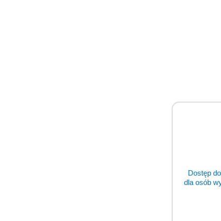
Prod
Prod
Pomiń karuzelę produktów
o
status
Dostęp do
dla osób w