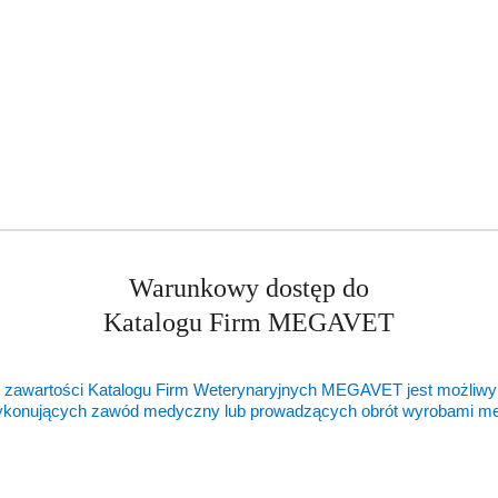
ukty
Produkty
ukty podobne
Ostatnio oglądane pr
o
ie:
statusie:
Warunkowy dostęp do
Katalogu Firm MEGAVET
 zawartości Katalogu Firm Weterynaryjnych MEGAVET jest możliwy
ykonujących zawód medyczny lub prowadzących obrót wyrobami 