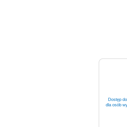
Prod
Prod
Pomiń karuzelę produktów
o
status
Dostęp do
dla osób w