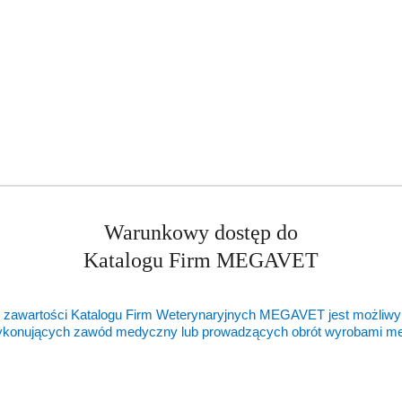
ukty
Produkty
ukty podobne
Ostatnio oglądane pr
o
ie:
statusie:
Warunkowy dostęp do
Katalogu Firm MEGAVET
 zawartości Katalogu Firm Weterynaryjnych MEGAVET jest możliwy
ykonujących zawód medyczny lub prowadzących obrót wyrobami 