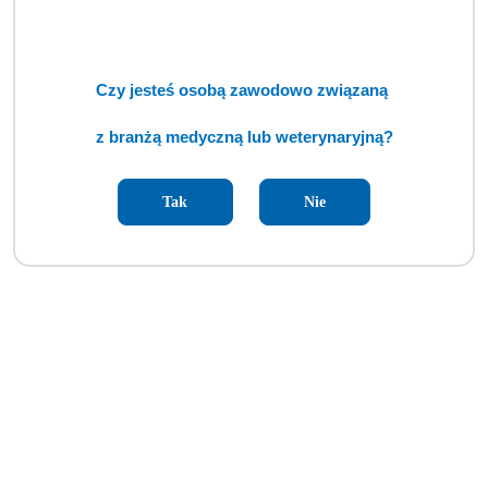
Czy jesteś osobą zawodowo związaną
Asferyczna lupa specjalna VOLK 30D mała (BSM)
z branżą medyczną lub weterynaryjną?
Cena:
cena po zalogowaniu
Tak
Nie