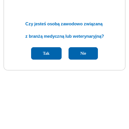
Cena:
cena po zalogowaniu
Czy jesteś osobą zawodowo związaną
z branżą medyczną lub weterynaryjną?
Tak
Nie