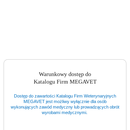
Warunkowy dostęp do
Katalogu Firm MEGAVET
Dostęp do zawartości Katalogu Firm Weterynaryjnych
Paski do analizatora moczu InSight MS-2 VET, 50 szt./op. [GWV]
MEGAVET jest możliwy wyłącznie dla osób
wykonujących zawód medyczny lub prowadzących obrót
Cena:
wyrobami medycznymi.
cena po zalogowaniu