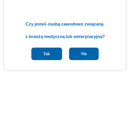
Czy jesteś osobą zawodowo związaną
z branżą medyczną lub weterynaryjną?
Tak
Nie
Asferyczna lupa specjalna VOLK 30D mała (BSM)