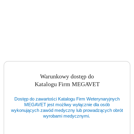
Apteczka torba pierwszej pomocy JUMBLES (BSM)
Warunkowy dostęp do
Cena:
cena po zalogowaniu
Katalogu Firm MEGAVET
Dostęp do zawartości Katalogu Firm Weterynaryjnych
MEGAVET jest możliwy wyłącznie dla osób
wykonujących zawód medyczny lub prowadzących obrót
wyrobami medycznymi.