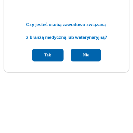
Automatyczna ładowarka akumulatorowa NT4 (BSM)
Czy jesteś osobą zawodowo związaną
Cena:
cena po zalogowaniu
z branżą medyczną lub weterynaryjną?
Tak
Nie