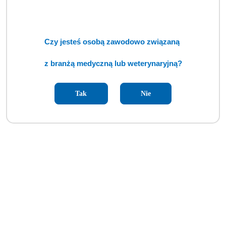
Czy jesteś osobą zawodowo związaną
Automatyczna ładowarka akumulatorowa NT4 (BSM)
z branżą medyczną lub weterynaryjną?
Cena:
cena po zalogowaniu
Tak
Nie