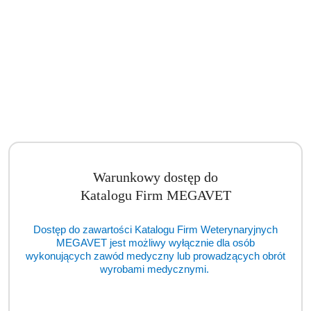
Warunkowy dostęp do
Katalogu Firm MEGAVET
Dostęp do zawartości Katalogu Firm Weterynaryjnych
MEGAVET jest możliwy wyłącznie dla osób
Asystor medyczny mały stolik na narzędzia 35 x 55cm (BSM)
wykonujących zawód medyczny lub prowadzących obrót
wyrobami medycznymi.
Cena:
cena po zalogowaniu