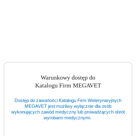
Asystor medyczny mały stolik na narzędzia 35 x 55cm (BSM)
Cena:
cena po zalogowaniu
Warunkowy dostęp do
Katalogu Firm MEGAVET
Dostęp do zawartości Katalogu Firm Weterynaryjnych
MEGAVET jest możliwy wyłącznie dla osób
wykonujących zawód medyczny lub prowadzących obrót
wyrobami medycznymi.