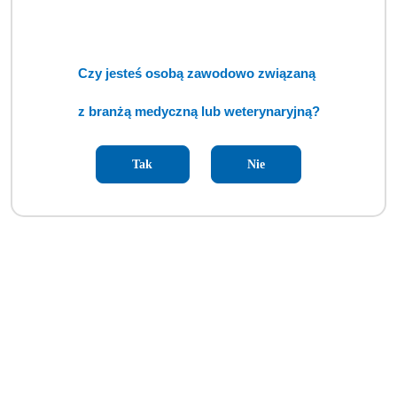
Czy jesteś osobą zawodowo związaną
z branżą medyczną lub weterynaryjną?
Tak
Nie
Automatyczna ładowarka akumulatorowa NT4 (BSM)
Cena:
cena po zalogowaniu