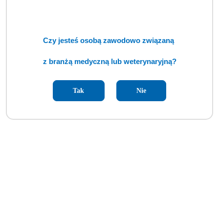
Głowica wiertarska De Soutter V-DU-470 (TCM)
Czy jesteś osobą zawodowo związaną
Cena:
cena po zalogowaniu
z branżą medyczną lub weterynaryjną?
Tak
Nie