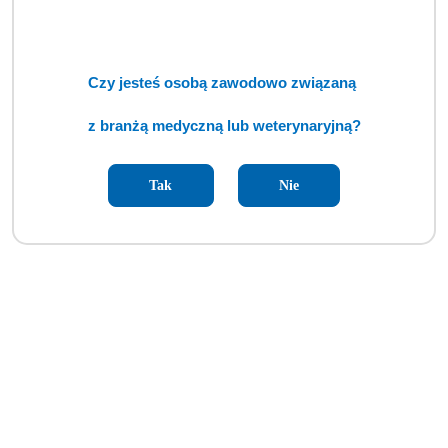
Czy jesteś osobą zawodowo związaną
Głowica wiertarska De Soutter V-DU-470 (TCM)
z branżą medyczną lub weterynaryjną?
Cena:
cena po zalogowaniu
Tak
Nie