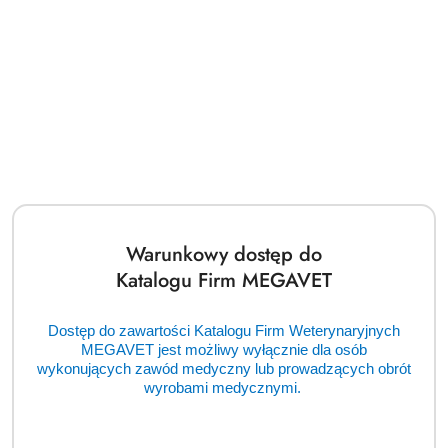
Asferyczna lupa specjalna VOLK 30D mała (BSM)
Cena:
cena po zalogowaniu
Warunkowy dostęp do
Katalogu Firm MEGAVET
Dostęp do zawartości Katalogu Firm Weterynaryjnych
MEGAVET jest możliwy wyłącznie dla osób
wykonujących zawód medyczny lub prowadzących obrót
wyrobami medycznymi.