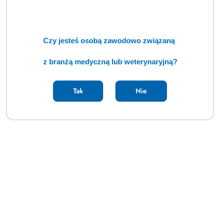
Czy jesteś osobą zawodowo związaną
z branżą medyczną lub weterynaryjną?
Tak
Nie
Asystor medyczny mały stolik na narzędzia 35 x 55cm (BSM)
Cena:
cena po zalogowaniu