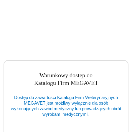
Warunkowy dostęp do
Katalogu Firm MEGAVET
Dostęp do zawartości Katalogu Firm Weterynaryjnych
MEGAVET jest możliwy wyłącznie dla osób
wykonujących zawód medyczny lub prowadzących obrót
GE Rear Split Bridge Assembly - part no.5342939 (TCM)
wyrobami medycznymi.
Cena:
cena po zalogowaniu