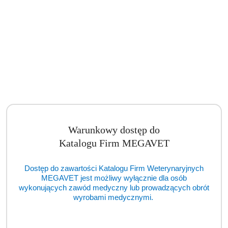
Tomograf Komputerowy GE Revolution ACT (VIS)
Cena:
cena po zalogowaniu
Warunkowy dostęp do
Katalogu Firm MEGAVET
Dostęp do zawartości Katalogu Firm Weterynaryjnych
MEGAVET jest możliwy wyłącznie dla osób
wykonujących zawód medyczny lub prowadzących obrót
wyrobami medycznymi.