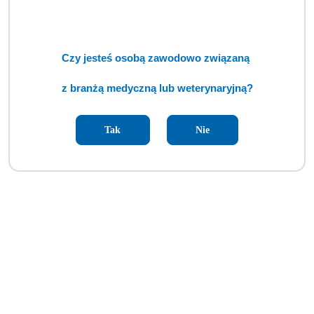
Czy jesteś osobą zawodowo związaną
z branżą medyczną lub weterynaryjną?
Tak
Nie
Dwugłowicowy wstrzykiwacz środka kontrastowego [GWV]
Cena:
cena po zalogowaniu