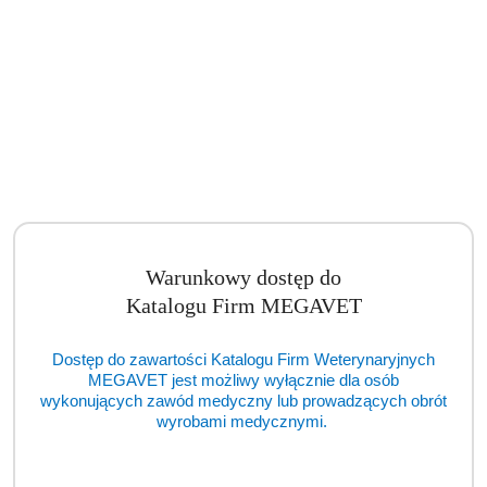
Model czaszki kota domowego w skali 1:1 (BSM)
Cena:
cena po zalogowaniu
Warunkowy dostęp do
Katalogu Firm MEGAVET
Dostęp do zawartości Katalogu Firm Weterynaryjnych
MEGAVET jest możliwy wyłącznie dla osób
wykonujących zawód medyczny lub prowadzących obrót
wyrobami medycznymi.