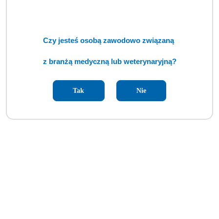
Czy jesteś osobą zawodowo związaną
z branżą medyczną lub weterynaryjną?
Tak
Nie
Model czaszki psa naturalnej wielkości (BSM)
Cena:
cena po zalogowaniu