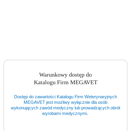
Model kolana psa średniej wielkości (BSM)
Cena:
cena po zalogowaniu
Warunkowy dostęp do
Katalogu Firm MEGAVET
Dostęp do zawartości Katalogu Firm Weterynaryjnych
MEGAVET jest możliwy wyłącznie dla osób
wykonujących zawód medyczny lub prowadzących obrót
wyrobami medycznymi.