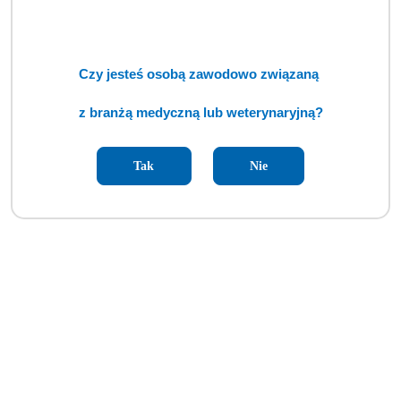
Czy jesteś osobą zawodowo związaną
z branżą medyczną lub weterynaryjną?
Tak
Nie
Model kończyny konia na podstawie w skali 1:1 (BSM)
Cena:
cena po zalogowaniu