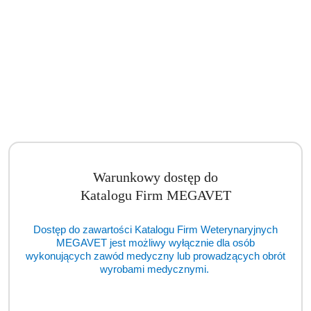
Produkty
Produkty podobne
Pomiń karuzelę produktów
o
Produkty
Ostatnio oglądane produkty
statusie:
o
statusie:
Warunkowy dostęp do
Katalogu Firm MEGAVET
Dostęp do zawartości Katalogu Firm Weterynaryjnych
MEGAVET jest możliwy wyłącznie dla osób
wykonujących zawód medyczny lub prowadzących obrót
wyrobami medycznymi.