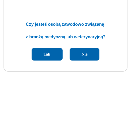
Czy jesteś osobą zawodowo związaną
z branżą medyczną lub weterynaryjną?
Tak
Nie
Diatermia chirurgiczna Bowa ARC 400 (TCM)
Cena:
cena po zalogowaniu