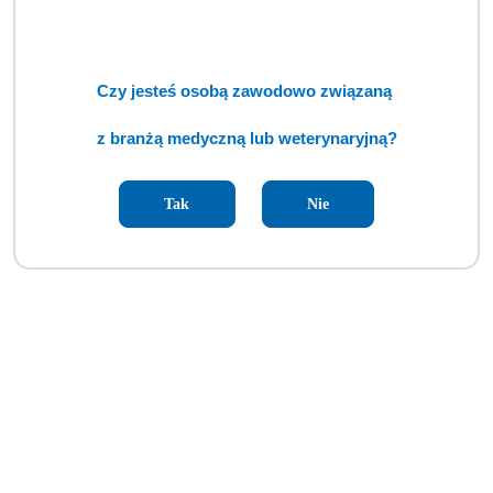
Diatermia chirurgiczna Bowa ARC 400 (TCM)
Cena:
cena po zalogowaniu
Czy jesteś osobą zawodowo związaną
z branżą medyczną lub weterynaryjną?
Tak
Nie