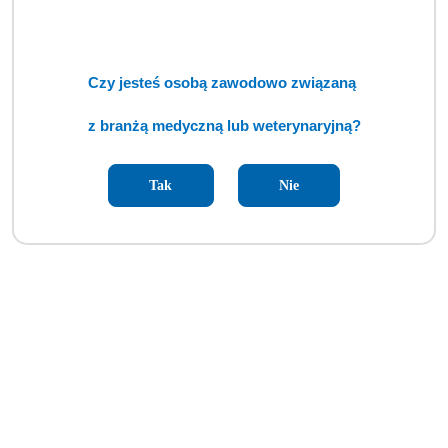
Czy jesteś osobą zawodowo związaną
z branżą medyczną lub weterynaryjną?
Tak
Nie
Taca do przyłączenia koncentratora tlenu (BSM)
Cena:
cena po zalogowaniu