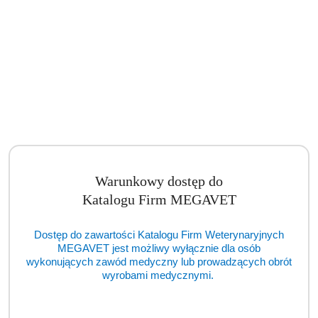
Koncentrator tlenu TOKYO BLUE 5 L (BSM)
Cena:
cena po zalogowaniu
Warunkowy dostęp do
Katalogu Firm MEGAVET
Dostęp do zawartości Katalogu Firm Weterynaryjnych
MEGAVET jest możliwy wyłącznie dla osób
wykonujących zawód medyczny lub prowadzących obrót
wyrobami medycznymi.