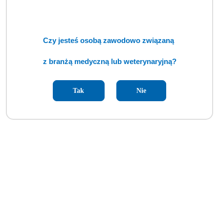
(SMT)
Cena:
cena po zalogowaniu
Czy jesteś osobą zawodowo związaną
z branżą medyczną lub weterynaryjną?
Tak
Nie