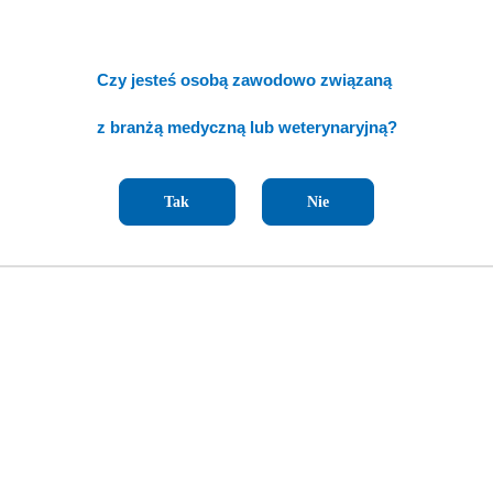
ermiczna
z zewnętrznymi drukarkami
Czy jesteś osobą zawodowo związaną
z branżą medyczną lub weterynaryjną?
arametrów
39,5cm
Tak
Nie
AC
ukty
Produkty
ukty podobne
Ostatnio oglądane pr
o