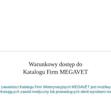
PCT
P_LCR
P_LCC
Warunkowy dostęp do
Katalogu Firm MEGAVET
krowa, bawół, królik, małpa, szczur, mysz, owc
 zawartości Katalogu Firm Weterynaryjnych MEGAVET jest możliwy
ykonujących zawód medyczny lub prowadzących obrót wyrobami 
y ekran dotykowy LCD 10,4"