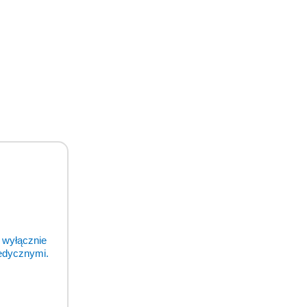
a, koza, wielbłąd
 wyłącznie
medycznymi.