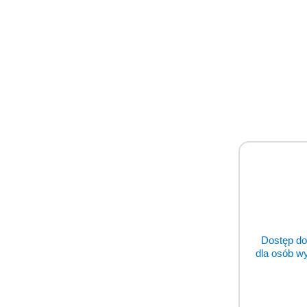
WBC
GRAN#
MCHC
LYM%
RBC
RDW_CV
MID%
HGB
RDW_SD
GRAN%
HCT
PLT
LYM#
MCV
MPV
MID#
MCH
PDW
Gatunki:
Pies, kot, koń, świnia, 
Dostęp do
Dane techniczne:
dla osób w
Podświetlany, kolorow
Interfejs LAN