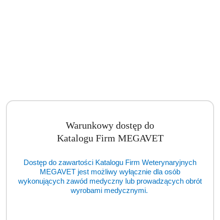
Warunkowy dostęp do
Katalogu Firm MEGAVET
Dostęp do zawartości Katalogu Firm Weterynaryjnych
MEGAVET jest możliwy wyłącznie dla osób
wykonujących zawód medyczny lub prowadzących obrót
Dogs Plate for Baby Duck 180g (DGP)
wyrobami medycznymi.
Cena:
cena po zalogowaniu