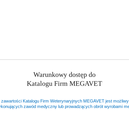
odpowiednio skomponowane składniki.
tość
/ sucha masa
%
/ 60%
/ 14,55%
/ 18,6%
Warunkowy dostęp do
/ 3,6%
/ 3,2%
Katalogu Firm MEGAVET
l
 zawartości Katalogu Firm Weterynaryjnych MEGAVET jest możliwy
ykonujących zawód medyczny lub prowadzących obrót wyrobami 
ejściowy i dostosuj ilość pokarmu do potrzeb zwierzęcia. Karmę po