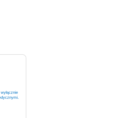
 wyłącznie
medycznymi.
dawaj o temperaturze pokojowej i